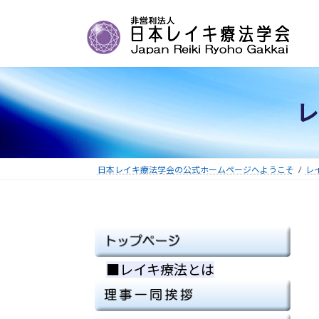
コ
ナ
ン
ビ
テ
ゲ
ン
ー
ツ
シ
へ
ョ
レ
ス
ン
キ
に
ッ
移
プ
動
日本レイキ療法学会の公式ホームページへようこそ
レ
■レイキ療法とは
■