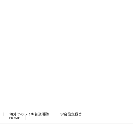
海外でのレイキ普及活動
学会設立趣旨
HOME