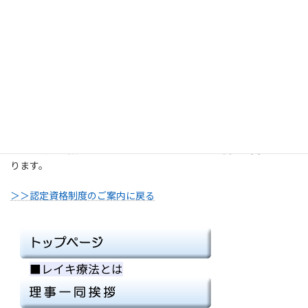
レイキ技能士試験お申し込み
お申し込みは、こちらから↓↓↓
※申し込みをされた方には、後日日程および集合時間をご連絡い
たします。
※申し込み人数が多くなる場合には、日時および会場の変更があ
ります。
＞＞認定資格制度のご案内に戻る
■レイキ療法とは
■