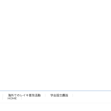
海外でのレイキ普及活動
学会設立趣旨
HOME