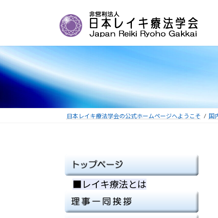
コ
ナ
ン
ビ
テ
ゲ
ン
ー
ツ
シ
へ
ョ
ス
ン
キ
に
ッ
移
プ
動
日本レイキ療法学会の公式ホームページへようこそ
国
■レイキ療法とは
■