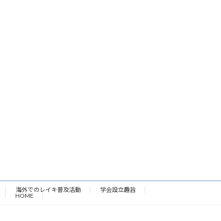
海外でのレイキ普及活動
学会設立趣旨
HOME