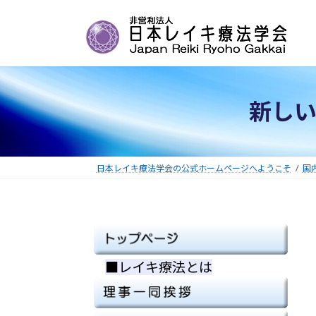
コ
ナ
ン
ビ
テ
ゲ
ン
ー
ツ
シ
へ
ョ
新し
ス
ン
キ
に
ッ
移
プ
動
日本レイキ療法学会の公式ホームページへようこそ
国
■レイキ療法とは
■