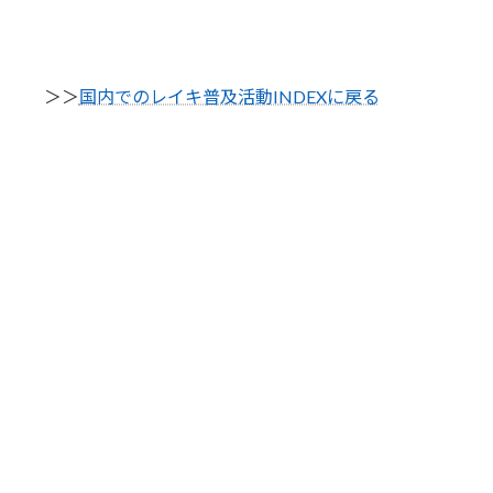
＞＞
国内でのレイキ普及活動INDEXに戻る