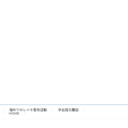
海外でのレイキ普及活動
学会設立趣旨
HOME