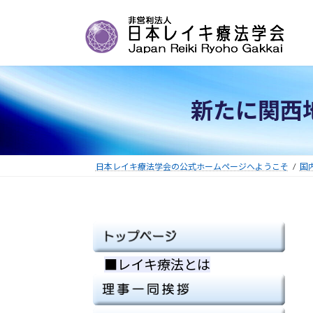
コ
ナ
ン
ビ
テ
ゲ
ン
ー
ツ
シ
へ
ョ
新たに関西
ス
ン
キ
に
ッ
移
プ
動
日本レイキ療法学会の公式ホームページへようこそ
国
■レイキ療法とは
■