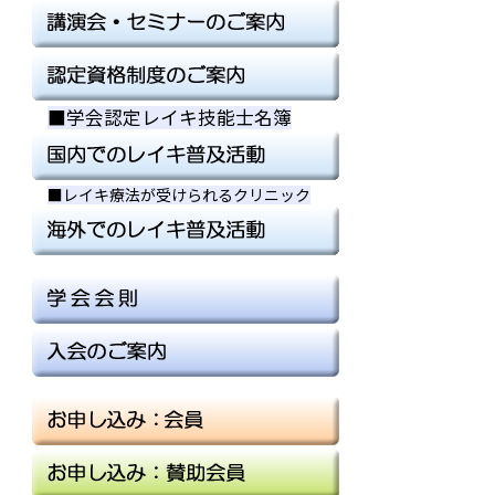
■学会認定レイキ技能士名簿
■
■
■レイキ療法が受けられるクリニック