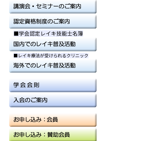
■学会認定レイキ技能士名簿
■
■
■レイキ療法が受けられるクリニック