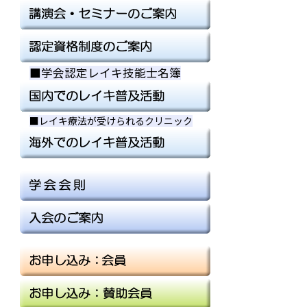
■学会認定レイキ技能士名簿
■
■
■レイキ療法が受けられるクリニック