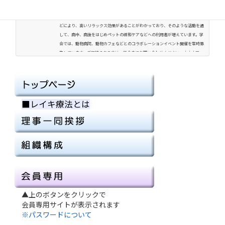
主催保護犬活動を行う団レイ・ラインとレイキ普及のコラボレーションイベント
を開催しました。動物へのレイキ療法については、これまでの各種のイベントな
どにより、高いリラックス効果があることがわかっており、そのような活動を通
して、病中、病後をはじめペットの緩和ケアなどへの利用者が増えています。学
会では、動物病院、動物カフェなどとのコラボレーションイベント開催を常時募
集しています。ご興味のある方は、学会までお問い合わせください。↓↓↓ア...
■レイキ療法とは
■
▲上のボタンをクリックで
会員専用サイトが表示されます
※パスワードについて