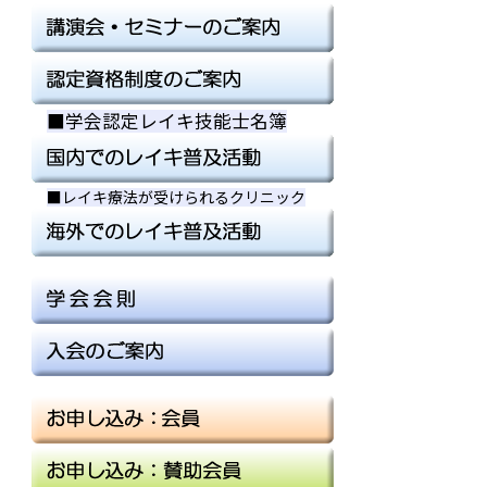
■学会認定レイキ技能士名簿
■
■
■レイキ療法が受けられるクリニック